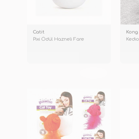
Catit
Kong
Pixi Ödül Hazneli Fare
Kedio
TÜKENDİ