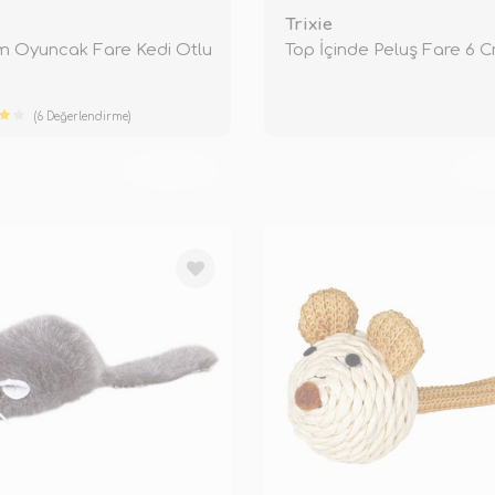
e
Trixie
m Oyuncak Fare Kedi Otlu
Top İçinde Peluş Fare 6 
(6 Değerlendirme)
TÜKENDİ
TÜ