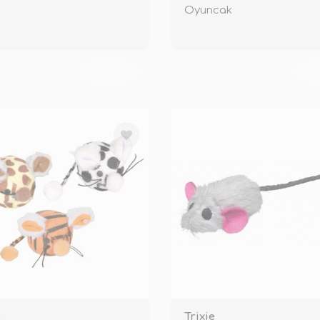
Oyuncak
TÜKENDİ
TÜ
e
Trixie