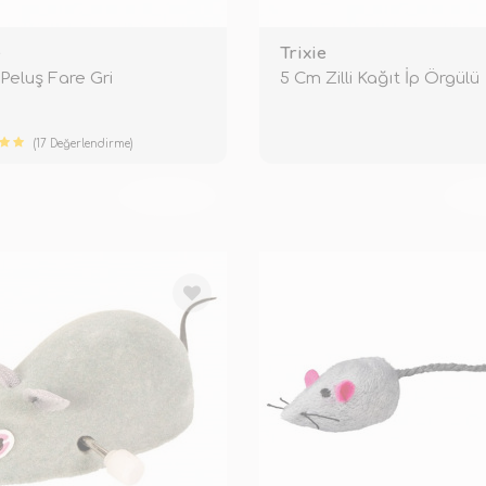
e
Trixie
Peluş Fare Gri
5 Cm Zilli Kağıt İp Örgülü
(17 Değerlendirme)
TÜKENDİ
TÜ