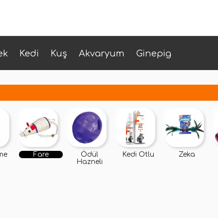
ek
Kedi
Kuş
Akvaryum
Ginepig
me
Fare
Ödül
Kedi Otlu
Zeka
Hazneli