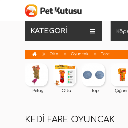
KATEGORİ
Köp
Olta
Oyuncak
Fare
Peluş
Olta
Top
Çiğne
KEDI FARE OYUNCAK