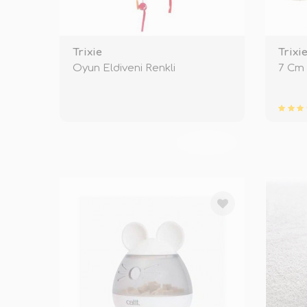
Trixie
Trixi
Oyun Eldiveni Renkli
7 Cm 
TÜKENDİ