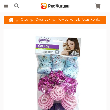
Olta
Oyuncak
Pawise Karışık Peluş Renkli