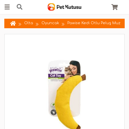
Olta
Oyuncak
Pawise Kedi Otlu Peluş Muz