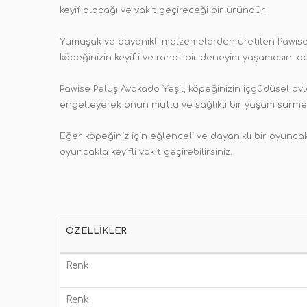
keyif alacağı ve vakit geçireceği bir üründür.
Yumuşak ve dayanıklı malzemelerden üretilen Pawise 
köpeğinizin keyifli ve rahat bir deneyim yaşamasını d
Pawise Peluş Avokado Yeşil, köpeğinizin içgüdüsel avl
engelleyerek onun mutlu ve sağlıklı bir yaşam sürmesi
Eğer köpeğiniz için eğlenceli ve dayanıklı bir oyunca
oyuncakla keyifli vakit geçirebilirsiniz.
ÖZELLIKLER
Renk
Renk