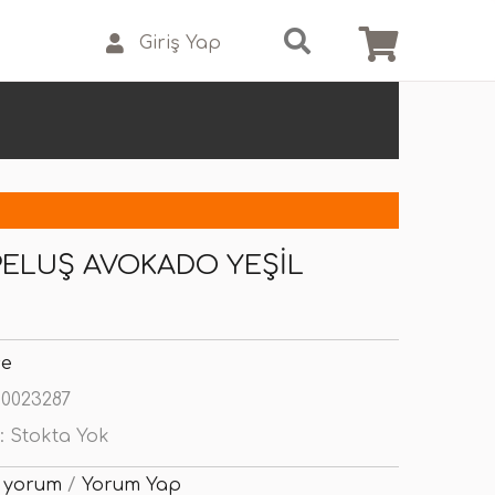
Giriş Yap
PELUŞ AVOKADO YEŞIL
se
0023287
:
Stokta Yok
 yorum
/
Yorum Yap