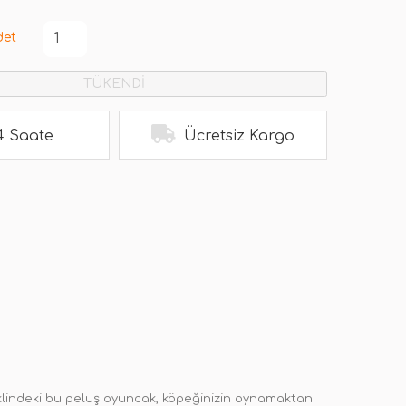
det
TÜKENDİ
4 Saate
Ücretsiz Kargo
şeklindeki bu peluş oyuncak, köpeğinizin oynamaktan