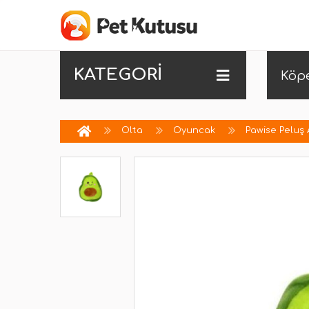
KATEGORİ
Köp
Olta
Oyuncak
Pawise Peluş 