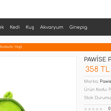
ek
Kedi
Kuş
Akvaryum
Ginepig
Avokado Yeşil
PAWISE 
358 TL
Marka:
Pawi
Ürün Kodu:
P
Stok Durumu
0