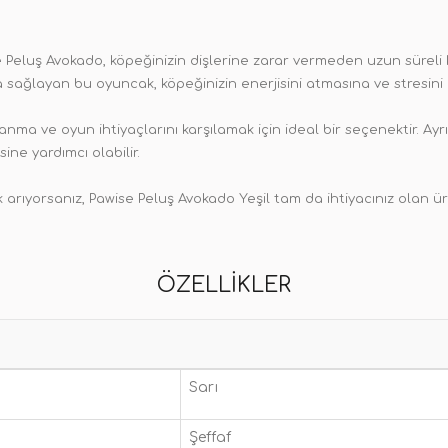
Peluş Avokado, köpeğinizin dişlerine zarar vermeden uzun süreli 
a sağlayan bu oyuncak, köpeğinizin enerjisini atmasına ve stresini
anma ve oyun ihtiyaçlarını karşılamak için ideal bir seçenektir. Ay
ne yardımcı olabilir.
k arıyorsanız, Pawise Peluş Avokado Yeşil tam da ihtiyacınız olan ü
ÖZELLIKLER
Sarı
Şeffaf