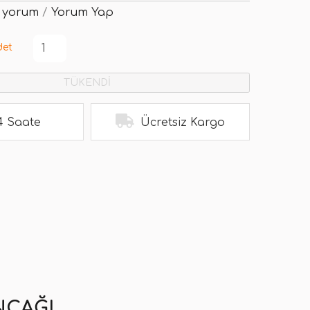
 yorum
/
Yorum Yap
det
TÜKENDİ
4 Saate
Ücretsiz Kargo
NCAĞI