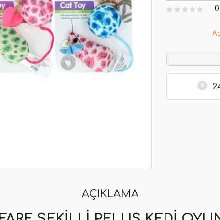
0
A
2
AÇIKLAMA
 FARE ŞEKILLI PELUŞ KEDI OYU