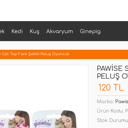
ek
Kedi
Kuş
Akvaryum
Ginepig
 Cat Top Fare Şekilli Peluş Oyuncak
PAWISE 
PELUŞ 
120 TL
Marka:
Pawi
Ürün Kodu:
P
Stok Durumu