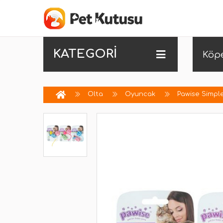
KATEGORİ
Köp
Olta
Oyuncak
Pawise Simple