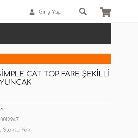
Giriş Yap
SIMPLE CAT TOP FARE ŞEKILLI
OYUNCAK
se
0012947
:
Stokta Yok