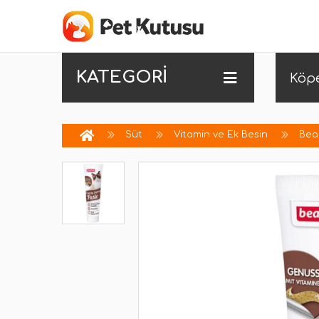
KATEGORİ
Köp
Süt
Vitamin ve Ek Besin
Beap