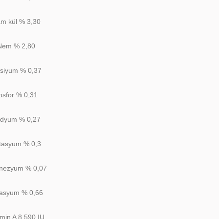
m kül % 3,30
Nem % 2,80
lsiyum % 0,37
osfor % 0,31
dyum % 0,27
tasyum % 0,3
nezyum % 0,07
asyum % 0,66
amin A 8.590 IU