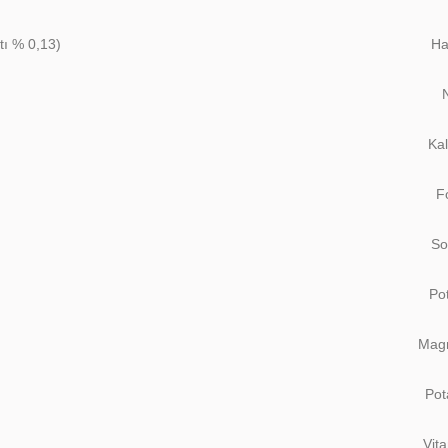
ktı % 0,13)
Ha
Ka
F
So
Po
Mag
Pot
Vit