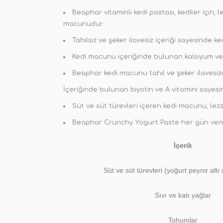
Beaphar vitaminli kedi pastası, kediler için, 
macunudur.
Tahılsız ve şeker ilavesiz içeriği sayesinde ke
Kedi macunu içeriğinde bulunan kalsiyum ve D
Beaphar kedi macunu tahıl ve şeker ilavesizdir,
İçeriğinde bulunan biyotin ve A vitamini sayesin
Süt ve süt türevleri içeren kedi macunu, lezzet
Beaphar Crunchy Yogurt Paste her gün verebi
İçerik
Süt ve süt türevleri (yoğurt peynir alt
Sıvı ve katı yağlar
Tohumlar