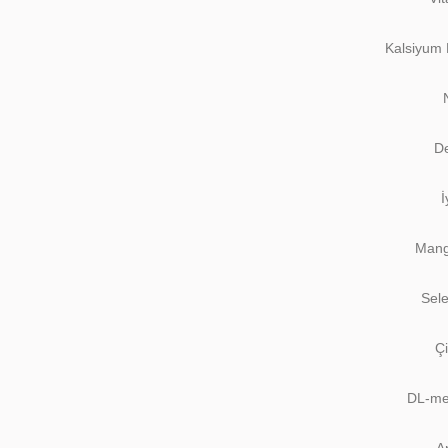
Kalsiyum 
De
İ
Mang
Sel
Ç
DL-me