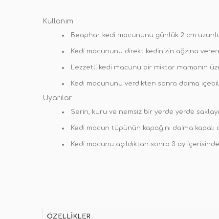
Kullanım
Beaphar kedi macununu günlük 2 cm uzunluğ
Kedi macununu direkt kedinizin ağzına vererek
Lezzetli kedi macunu bir miktar mamanın üzer
Kedi macununu verdikten sonra daima içebile
Uyarılar
Serin, kuru ve nemsiz bir yerde yerde saklayı
Kedi macun tüpünün kapağını daima kapalı ol
Kedi macunu açıldıktan sonra 3 ay içerisinde
ÖZELLIKLER