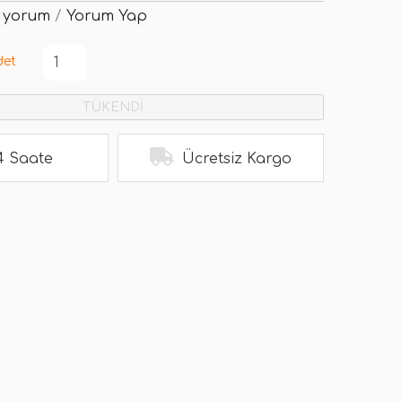
 yorum
/
Yorum Yap
det
TÜKENDİ
4 Saate
Ücretsiz Kargo