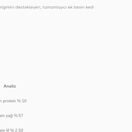
 gelişimini destekleyen, tamamlayıcı ek besin kedi
Analiz
 protein % 10
am yağ % 57
m lif % 2,50