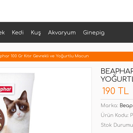
ek
Kedi
Kuş
Akvaryum
Ginepig
har 100 Gr Kıtır Gevrekli ve Yoğurtlu Macun
BEAPHAR 
YOĞURT
190 TL
Marka:
Beap
Ürün Kodu:
P
Stok Durumu