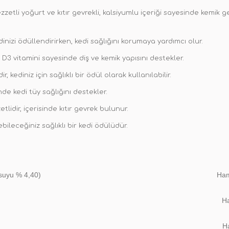
lezzetli yoğurt ve kıtır gevrekli, kalsiyumlu içeriği sayesinde kemik
dinizi ödüllendirirken, kedi sağlığını korumaya yardımcı olur.
3 vitamini sayesinde diş ve kemik yapısını destekler.
 kediniz için sağlıklı bir ödül olarak kullanılabilir.
de kedi tüy sağlığını destekler.
lidir, içerisinde kıtır gevrek bulunur.
leceğiniz sağlıklı bir kedi ödülüdür.
ı suyu % 4,40)
Ham
H
Ha