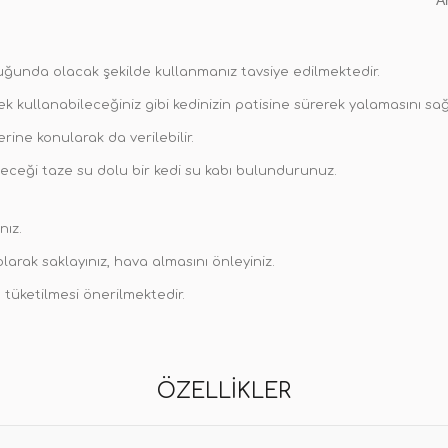
A
unda olacak şekilde kullanmanız tavsiye edilmektedir.
 kullanabileceğiniz gibi kedinizin patisine sürerek yalamasını sağl
ine konularak da verilebilir.
ceği taze su dolu bir kedi su kabı bulundurunuz.
nız.
arak saklayınız, hava almasını önleyiniz.
 tüketilmesi önerilmektedir.
ÖZELLIKLER