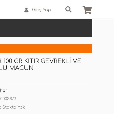
Giriş Yap
100 GR KITIR GEVREKLI VE
LU MACUN
har
0003873
:
Stokta Yok