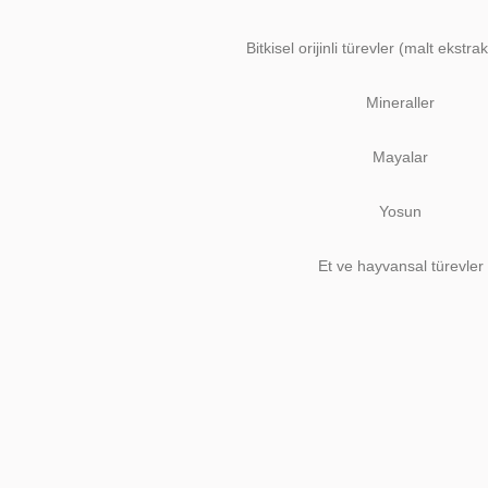
Bitkisel orijinli türevler (malt ekstra
Mineraller
Mayalar
Yosun
Et ve hayvansal türevler