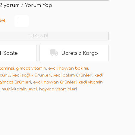
2 yorum
/
Yorum Yap
det
TÜKENDİ
4 Saate
Ücretsiz Kargo
itaminsi
,
gimcat vitamin
,
evcil hayvan bakımı
,
acunu
,
kedi sağlık ürünleri
,
kedi bakım ürünleri
,
kedi
gimcat ürünleri
,
evcil hayvan ürünleri
,
kedi vitamin
 multivitamin
,
evcil hayvan vitaminleri