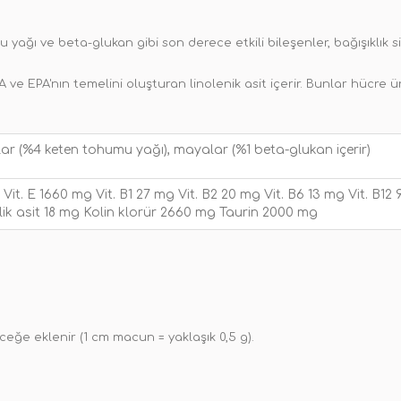
 yağı ve beta-glukan gibi son derece etkili bileşenler, bağışıklık si
e EPA'nın temelini oluşturan linolenik asit içerir. Bunlar hücre üre
yağlar (%4 keten tohumu yağı), mayalar (%1 beta-glukan içerir)
üzü Vit. E 1660 mg Vit. B1 27 mg Vit. B2 20 mg Vit. B6 13 mg Vit. B
k asit 18 mg Kolin klorür 2660 mg Taurin 2000 mg
ğe eklenir (1 cm macun = yaklaşık 0,5 g).