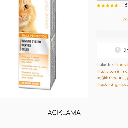
6
A
2
Etiketler:
kedi v
multivitamin m
sağlık macunu
,
macunu
,
gimcat
AÇIKLAMA