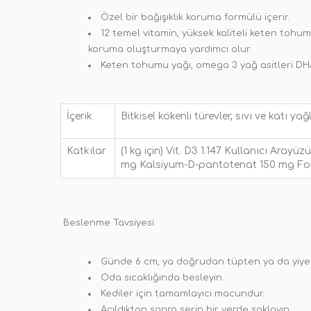
Özel bir bağışıklık koruma formülü içerir.
12 temel vitamin, yüksek kaliteli keten tohumu
koruma oluşturmaya yardımcı olur.
Keten tohumu yağı, omega 3 yağ asitleri DHA v
İçerik
Bitkisel kökenli türevler, sıvı ve katı 
Katkılar
(1 kg için) Vit. D3 1.147 Kullanıcı Aray
mg Kalsiyum-D-pantotenat 150 mg Foli
Beslenme Tavsiyesi
Günde 6 cm, ya doğrudan tüpten ya da yiyece
Oda sıcaklığında besleyin.
Kediler için tamamlayıcı macundur.
Açıldıktan sonra serin bir yerde saklayın.