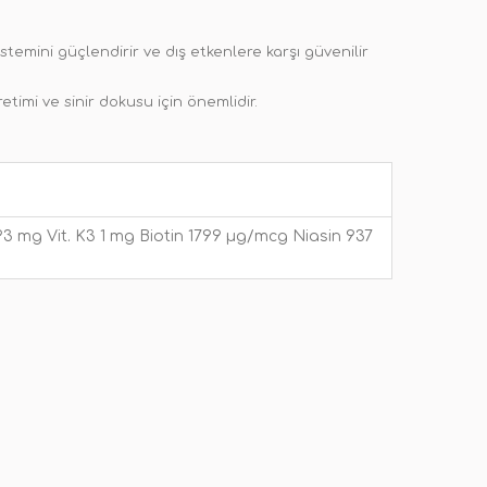
stemini güçlendirir ve dış etkenlere karşı güvenilir
timi ve sinir dokusu için önemlidir.
12 93 mg Vit. K3 1 mg Biotin 1799 µg/mcg Niasin 937