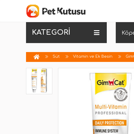
KATEGORİ
Köp
Süt
Vitamin ve Ek Besin
GimC