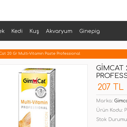
ek
Kedi
Kuş
Akvaryum
Ginepig
at 20 Gr Multi-Vitamin Paste Professional
GIMCAT 
PROFES
207 TL
Marka:
Gimc
Ürün Kodu:
P
Stok Durumu