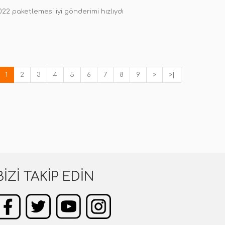
022 paketlemesi iyi gönderimi hızlıydı
1
2
3
4
5
6
7
8
9
>
>|
BIZI TAKIP EDIN