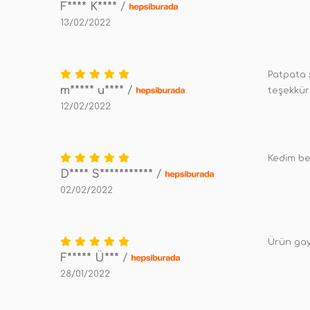
F**** K****
/
13/02/2022
Patpata s
m***** u****
/
teşekkür
12/02/2022
Kedim be
D**** S***********
/
02/02/2022
Ürün gay
F***** Ü***
/
28/01/2022