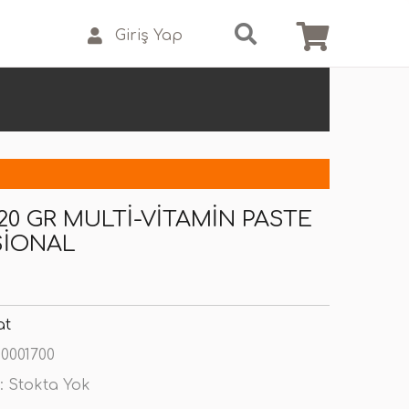
Giriş Yap
20 GR MULTI-VITAMIN PASTE
SIONAL
at
0001700
:
Stokta Yok