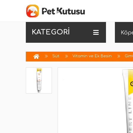
KATEGORİ
Köp
Süt
Vitamin ve Ek Besin
Gim