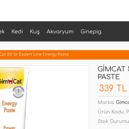
ek
Kedi
Kuş
Akvaryum
Ginepig
Cat 50 Gr Expert Line Energy Paste
GIMCAT 
PASTE
339 TL
Marka:
Gimc
Ürün Kodu:
P
Stok Durumu