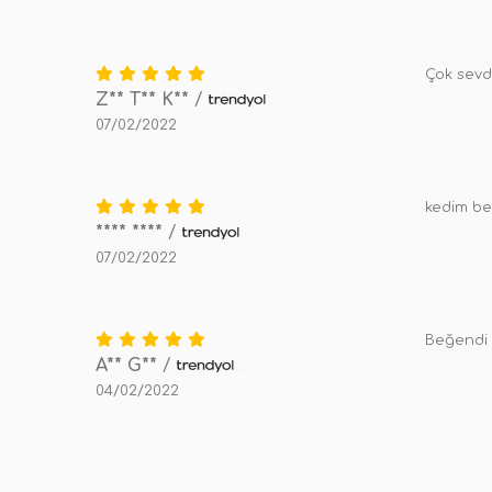
Çok sevd
Z** T** K**
/
07/02/2022
kedim b
**** ****
/
07/02/2022
Beğendi
A** G**
/
04/02/2022