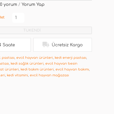
0 yorum
/
Yorum Yap
det
TÜKENDİ
4 Saate
Ücretsiz Kargo
 pastası
,
evcil hayvan ürünleri
,
kedi enerji pastası
,
astası
,
kedi sağlık ürünleri
,
evcil hayvan besin
at ürünleri
,
kedi bakım ürünleri
,
evcil hayvan bakımı
,
leri
,
kedi vitamini
,
evcil hayvan mağazası