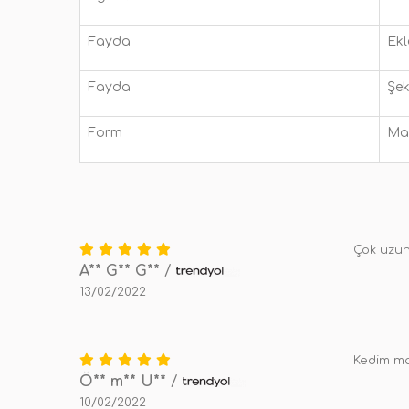
Fayda
Ekl
Fayda
Şek
Form
Ma
Çok uzun
A** G** G**
/
13/02/2022
Kedim ma
Ö** m** U**
/
10/02/2022