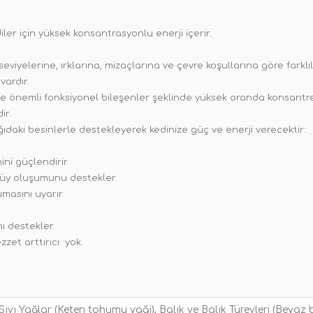
ler için yüksek konsantrasyonlu enerji içerir.
e seviyelerine, ırklarına, mizaçlarına ve çevre koşullarına göre farkl
vardır.
ve önemli fonksiyonel bileşenler şeklinde yüksek oranda konsantre 
ir.
aki besinlerle destekleyerek kedinize güç ve enerji verecektir:
ini güçlendirir.
e tüy oluşumunu destekler.
masını uyarır.
 destekler.
zzet arttırıcı yok.
ve Sıvı Yağlar (Keten tohumu yağı), Balık ve Balık Türevleri (Beya