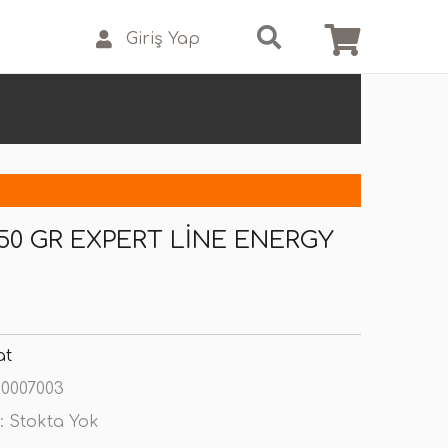
Giriş Yap
50 GR EXPERT LINE ENERGY
at
0007003
:
Stokta Yok