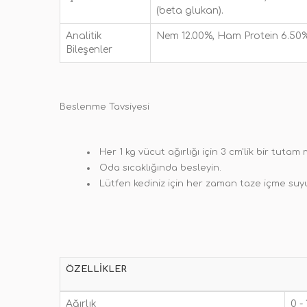
(beta glukan).
Analitik
Nem 12.00%, Ham Protein 6.50%
Bileşenler
Beslenme Tavsiyesi
Her 1 kg vücut ağırlığı için 3 cm'lik bir tuta
Oda sıcaklığında besleyin.
Lütfen kediniz için her zaman taze içme su
ÖZELLIKLER
Ağırlık
0 -