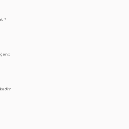
ik ?
eğendi
 kedim