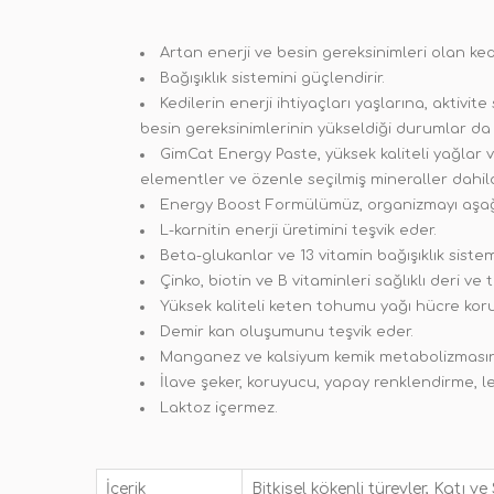
Artan enerji ve besin gereksinimleri olan kedi
Bağışıklık sistemini güçlendirir.
Kedilerin enerji ihtiyaçları yaşlarına, aktivit
besin gereksinimlerinin yükseldiği durumlar da 
GimCat Energy Paste, yüksek kaliteli yağlar 
elementler ve özenle seçilmiş mineraller dahild
Energy Boost Formülümüz, organizmayı aşağıd
L-karnitin enerji üretimini teşvik eder.
Beta-glukanlar ve 13 vitamin bağışıklık sistem
Çinko, biotin ve B vitaminleri sağlıklı deri v
Yüksek kaliteli keten tohumu yağı hücre koru
Demir kan oluşumunu teşvik eder.
Manganez ve kalsiyum kemik metabolizmasını
İlave şeker, koruyucu, yapay renklendirme, le
Laktoz içermez.
İçerik
Bitkisel kökenli türevler, Katı 