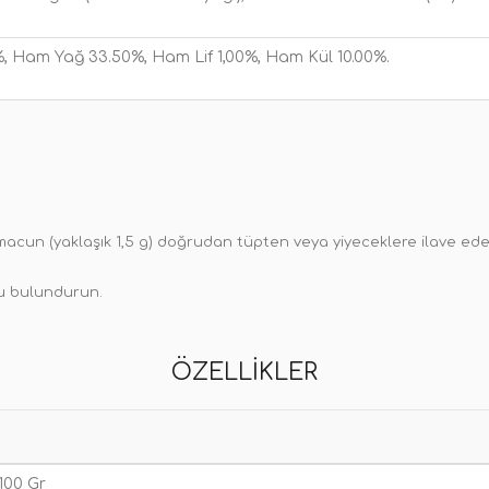
, Ham Yağ 33.50%, Ham Lif 1,00%, Ham Kül 10.00%.
m macun (yaklaşık 1,5 g) doğrudan tüpten veya yiyeceklere ilave eder
yu bulundurun.
ÖZELLIKLER
 100 Gr