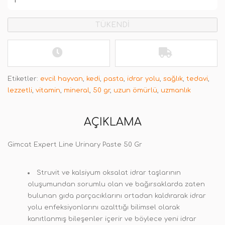
TÜKENDİ
Etiketler:
evcil hayvan
,
kedi
,
pasta
,
idrar yolu
,
sağlık
,
tedavi
,
lezzetli
,
vitamin
,
mineral
,
50 gr
,
uzun ömürlü
,
uzmanlık
AÇIKLAMA
Gimcat Expert Line Urinary Paste 50 Gr
Struvit ve kalsiyum oksalat idrar taşlarının
oluşumundan sorumlu olan ve bağırsaklarda zaten
bulunan gıda parçacıklarını ortadan kaldırarak idrar
yolu enfeksiyonlarını azalttığı bilimsel olarak
kanıtlanmış bileşenler içerir ve böylece yeni idrar