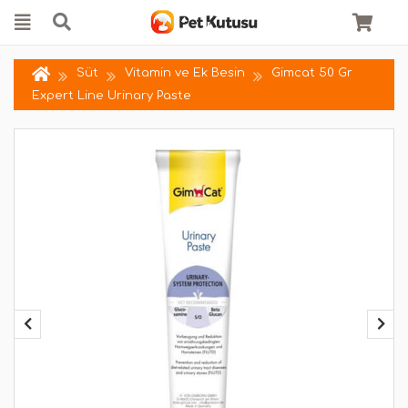
Süt
Vitamin ve Ek Besin
Gimcat 50 Gr
Expert Line Urinary Paste