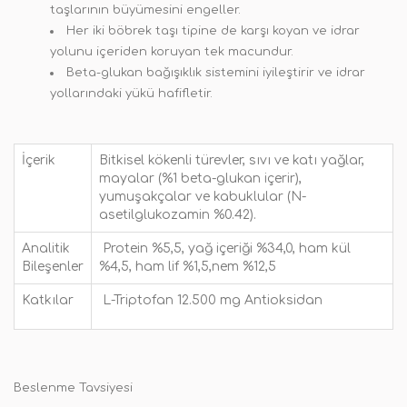
taşlarının büyümesini engeller.
Her iki böbrek taşı tipine de karşı koyan ve idrar
yolunu içeriden koruyan tek macundur.
Beta-glukan bağışıklık sistemini iyileştirir ve idrar
yollarındaki yükü hafifletir.
İçerik
Bitkisel kökenli türevler, sıvı ve katı yağlar,
mayalar (%1 beta-glukan içerir),
yumuşakçalar ve kabuklular (N-
asetilglukozamin %0.42).
Analitik
Protein %5,5, yağ içeriği %34,0, ham kül
Bileşenler
%4,5, ham lif %1,5,nem %12,5
Katkılar
L-Triptofan 12.500 mg Antioksidan
Beslenme Tavsiyesi