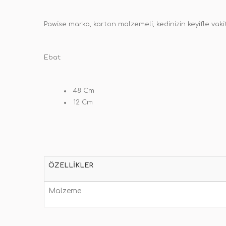
Pawise marka, karton malzemeli, kedinizin keyifle vak
Ebat:
48 Cm
12 Cm
ÖZELLIKLER
Malzeme