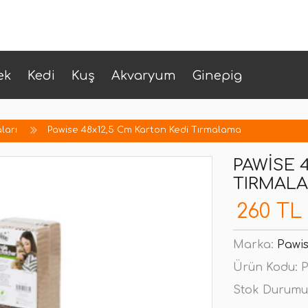
ek
Kedi
Kuş
Akvaryum
Ginepig
ları
Pawise 48x12,5 Cm Karton Kedi Tırmalama
PAWISE 
TIRMAL
260 TL
Marka:
Pawi
Ürün Kodu:
P
Stok Durumu