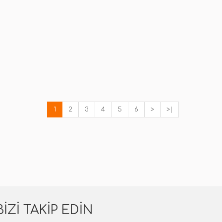
1
2
3
4
5
6
>
>|
BIZI TAKIP EDIN