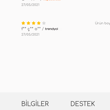
27/05/2021
Ürün boy
f** ç** o**
/
27/05/2021
BILGILER
DESTEK