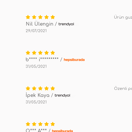
Ürün guz
Nil Ülengin
/
29/07/2021
b**** i*********
/
31/05/2021
Özenli p
İpek Kaya
/
31/05/2021
O*** A***
/