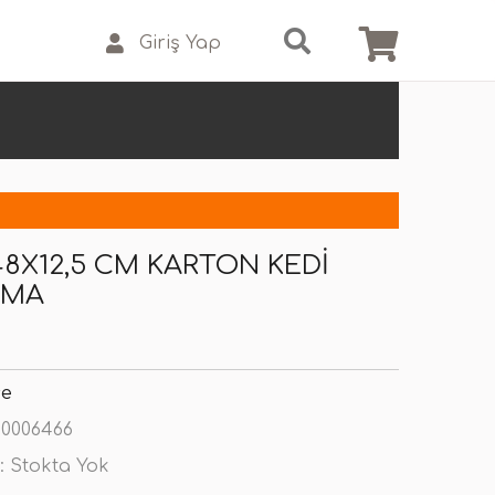
Giriş Yap
48X12,5 CM KARTON KEDI
AMA
se
0006466
:
Stokta Yok