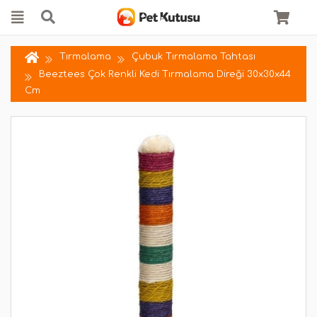
Tırmalama
Çubuk Tırmalama Tahtası
Beeztees Çok Renkli Kedi Tırmalama Direği 30x30x44
Cm