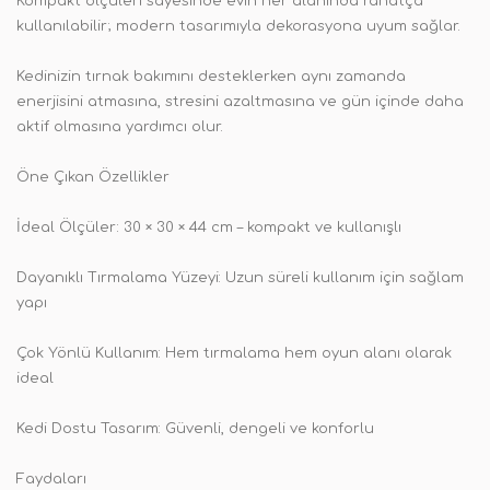
Kompakt ölçüleri sayesinde evin her alanında rahatça
kullanılabilir; modern tasarımıyla dekorasyona uyum sağlar.
Kedinizin tırnak bakımını desteklerken aynı zamanda
enerjisini atmasına, stresini azaltmasına ve gün içinde daha
aktif olmasına yardımcı olur.
Öne Çıkan Özellikler
İdeal Ölçüler: 30 × 30 × 44 cm – kompakt ve kullanışlı
Dayanıklı Tırmalama Yüzeyi: Uzun süreli kullanım için sağlam
yapı
Çok Yönlü Kullanım: Hem tırmalama hem oyun alanı olarak
ideal
Kedi Dostu Tasarım: Güvenli, dengeli ve konforlu
Faydaları