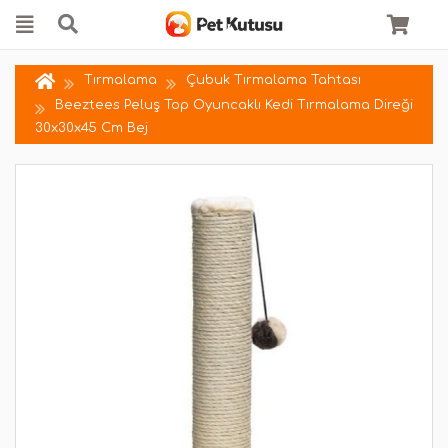
Tırmalama
Çubuk Tırmalama Tahtası
Beeztees Peluş Top Oyuncaklı Kedi Tırmalama Direği
30x30x45 Cm Bej