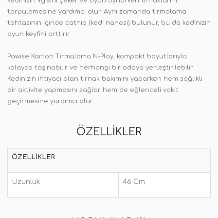
kedinizin ilgisini çeker ve oyun oynarken tırnaklarını
törpülemesine yardımcı olur. Aynı zamanda tırmalama
tahtasının içinde catnip (kedi nanesi) bulunur, bu da kedinizin
oyun keyfini arttırır.
Pawise Karton Tırmalama N-Play, kompakt boyutlarıyla
kolayca taşınabilir ve herhangi bir odaya yerleştirilebilir.
Kedinizin ihtiyacı olan tırnak bakımını yaparken hem sağlıklı
bir aktivite yapmasını sağlar hem de eğlenceli vakit
geçirmesine yardımcı olur.
ÖZELLIKLER
ÖZELLIKLER
Uzunluk
46 Cm