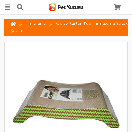
Tırmalama
Pawise Karton Kedi Tırmalama Yatak
Şekilli