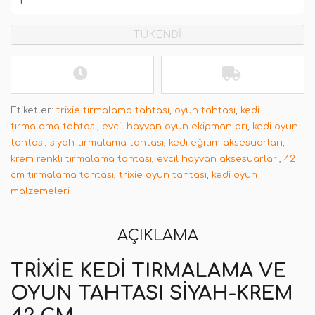
TÜKENDİ
Etiketler:
trixie tırmalama tahtası
,
oyun tahtası
,
kedi
tırmalama tahtası
,
evcil hayvan oyun ekipmanları
,
kedi oyun
tahtası
,
siyah tırmalama tahtası
,
kedi eğitim aksesuarları
,
krem renkli tırmalama tahtası
,
evcil hayvan aksesuarları
,
42
cm tırmalama tahtası
,
trixie oyun tahtası
,
kedi oyun
malzemeleri
AÇIKLAMA
TRIXIE KEDI TIRMALAMA VE
OYUN TAHTASI SIYAH-KREM