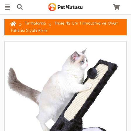
Tırmalama
Trixie 42 Cm Tırmalama ve Oyun
Tahtası Siyah-Krem