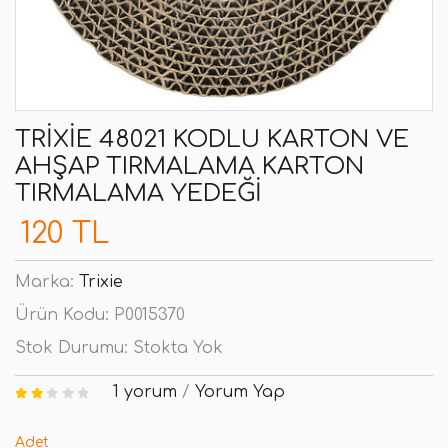
TRIXIE 48021 KODLU KARTON VE
AHŞAP TIRMALAMA KARTON
TIRMALAMA YEDEĞI
120 TL
Marka:
Trixie
Ürün Kodu:
P0015370
Stok Durumu:
Stokta Yok
1 yorum
/
Yorum Yap
Adet