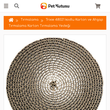
Tırmalama
Trixie 48021 kodlu Karton ve Ahşap
Tırmalama Karton Tırmalama Yedeği