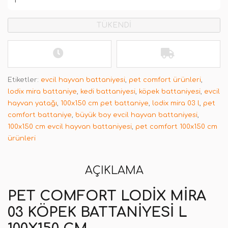
TÜKENDİ
Etiketler:
evcil hayvan battaniyesi
,
pet comfort ürünleri
,
lodix mira battaniye
,
kedi battaniyesi
,
köpek battaniyesi
,
evcil
hayvan yatağı
,
100x150 cm pet battaniye
,
lodix mira 03 l
,
pet
comfort battaniye
,
büyük boy evcil hayvan battaniyesi
,
100x150 cm evcil hayvan battaniyesi
,
pet comfort 100x150 cm
ürünleri
AÇIKLAMA
PET COMFORT LODIX MIRA
03 KÖPEK BATTANIYESI L