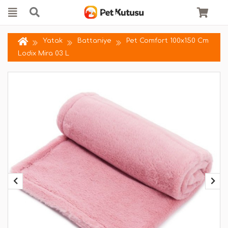
Yatak
Battaniye
Pet Comfort 100x150 Cm
Lodix Mira 03 L