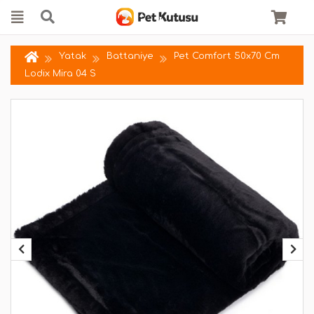
Yatak
Battaniye
Pet Comfort 50x70 Cm
Lodix Mira 04 S