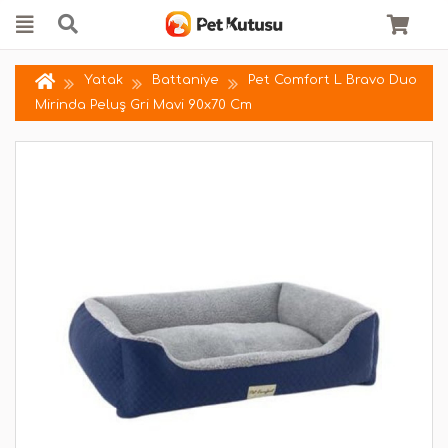
Yatak
Battaniye
Pet Comfort L Bravo Duo
Mirinda Peluş Gri Mavi 90x70 Cm