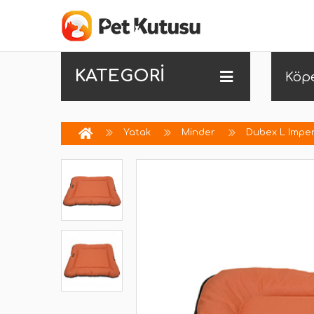
KATEGORİ
Köp
Yatak
Minder
Dubex L Imper