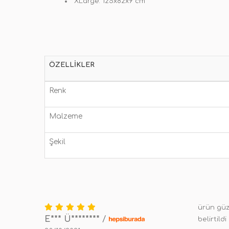
XLarge: 125x82x9 cm
ÖZELLIKLER
Renk
Malzeme
Şekil
ürün güz
E*** Ü********
/
belirtil