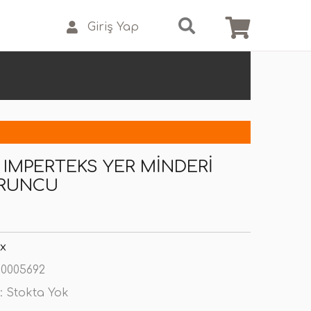
Giriş Yap
 IMPERTEKS YER MINDERI
URUNCU
x
0005692
:
Stokta Yok