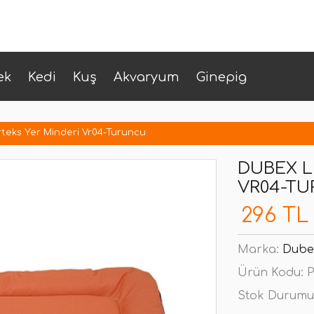
ek
Kedi
Kuş
Akvaryum
Ginepig
teks Yer Minderi Vr04-Turuncu
DUBEX L
VR04-T
296 TL
Marka:
Dube
Ürün Kodu:
P
Stok Durumu