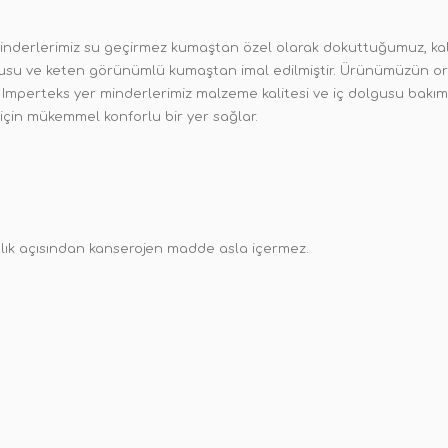
minderlerimiz su geçirmez kumaştan özel olarak dokuttuğumuz, kali
dokusu ve keten görünümlü kumaştan imal edilmiştir. Ürünümüzün or
r. Imperteks yer minderlerimiz malzeme kalitesi ve iç dolgusu bakım
için mükemmel konforlu bir yer sağlar.
ağlık açısından kanserojen madde asla içermez.