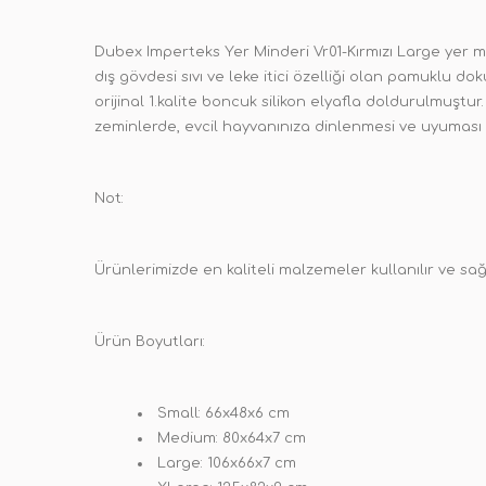
Dubex Imperteks Yer Minderi Vr01-Kırmızı Large yer 
dış gövdesi sıvı ve leke itici özelliği olan pamuklu 
orijinal 1.kalite boncuk silikon elyafla doldurulmuştu
zeminlerde, evcil hayvanınıza dinlenmesi ve uyuması 
Not:
Ürünlerimizde en kaliteli malzemeler kullanılır ve s
Ürün Boyutları:
Small: 66x48x6 cm
Medium: 80x64x7 cm
Large: 106x66x7 cm