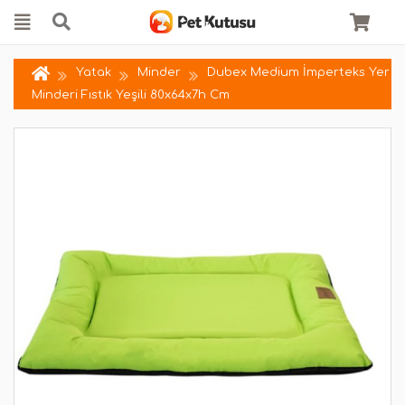
Yatak
Minder
Dubex Medium İmperteks Yer
Minderi Fıstık Yeşili 80x64x7h Cm