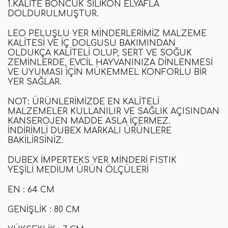
1.KALITE BONCUK SILIKON ELYAFLA
DOLDURULMUŞTUR.
LEO PELUŞLU YER MINDERLERIMIZ MALZEME
KALITESI VE IÇ DOLGUSU BAKIMINDAN
OLDUKÇA KALITELI OLUP, SERT VE SOĞUK
ZEMINLERDE, EVCIL HAYVANINIZA DINLENMESI
VE UYUMASI IÇIN MÜKEMMEL KONFORLU BIR
YER SAĞLAR.
NOT
: ÜRÜNLERIMIZDE EN KALITELI
MALZEMELER KULLANILIR VE SAĞLIK AÇISINDAN
KANSEROJEN MADDE ASLA IÇERMEZ.
İNDIRIMLI
DUBEX
MARKALI ÜRÜNLERE
BAKILIRSINIZ.
DUBEX İMPERTEKS YER MINDERI FISTIK
YEŞILI MEDIUM ÜRÜN ÖLÇÜLERI
EN :
64 CM
GENIŞLIK :
80 CM