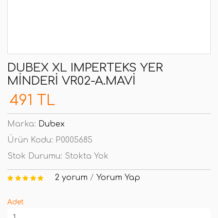
DUBEX XL IMPERTEKS YER
MINDERI VR02-A.MAVI
491 TL
Marka:
Dubex
Ürün Kodu:
P0005685
Stok Durumu:
Stokta Yok
2 yorum
/
Yorum Yap
Adet