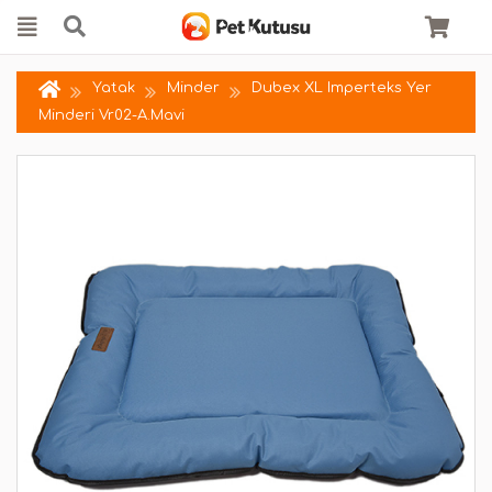
Yatak
Minder
Dubex XL Imperteks Yer
Minderi Vr02-A.Mavi