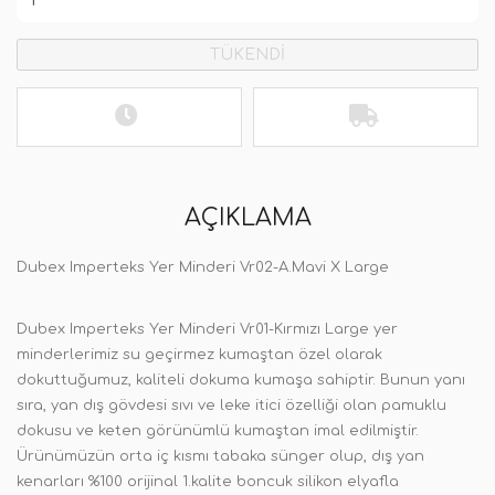
TÜKENDİ
AÇIKLAMA
Dubex Imperteks Yer Minderi Vr02-A.Mavi X Large
Dubex Imperteks Yer Minderi Vr01-Kırmızı Large yer
minderlerimiz su geçirmez kumaştan özel olarak
dokuttuğumuz, kaliteli dokuma kumaşa sahiptir. Bunun yanı
sıra, yan dış gövdesi sıvı ve leke itici özelliği olan pamuklu
dokusu ve keten görünümlü kumaştan imal edilmiştir.
Ürünümüzün orta iç kısmı tabaka sünger olup, dış yan
kenarları %100 orijinal 1.kalite boncuk silikon elyafla