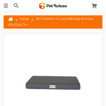
Yatak
Pet Comfort S Lima Mirinda Antrasit
45x75x8 Cm