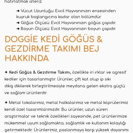
hatırlatmak isteriz.
➜
Vücut Uzunluğu: Evcil Hayvanınızın ensesinden
kuyruk başlangıcına kadar olan bölümdür.
➜
Göğüs Ölçüsü: Evcil Hayvanınızın göğüs çapıdır.
➜
Boyun Ölçüsü: Evcil Hayvanınızın boyun çapıdır.
DOGGIE KEDI GÖĞÜS &
GEZDIRME TAKIMI BEJ
HAKKINDA
✦
Kedi Göğüs & Gezdirme Takımı,
özellikle iri ırklar ve agresif
kediler için tasarlanmıştır. Ürünler, çift kat olup ip sıkı
dikiş dikilerek birleştirilmesiyle meydana gelen ekstra güçlü
ve sağlam ürünlerdir.
✦
Metal tokalarımız, metal halkalarımız ve metal köprülerimiz
kendi özel tasarımlarımızdır. Bu ürünler, uzun süren
araştırmalar ve teknik özellikleri sayesinde, pet ürünlerimize
mükemmel uyum sağlamakta; sağlamlık ve kullanım kolaylığı
getirmektedir. Ürünlerimiz, paslanmaya karşı yüksek dayanımı