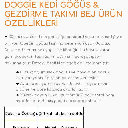
DOGGIE KEDI GÖĞÜS &
GEZDIRME TAKIMI BEJ ÜRÜN
ÖZELLIKLERI
✦
30 cm uzunluk, 1 cm genişliğe sahiptir. Dokuma el işciliğiyle
birlikte Köpeğin göğüs kısmına gelen yumuşak dolgulu
Dokumadır
.
Yumuşak yapısı ile köpeğinizin boynu zarar
görmeyecektir. Tasmasının üst kısmı paraşüt ipten
dokunmuştur. Detaylı özellikleri aşağıda listelenmiştir.
➜
Oldukça yumuşak dokusu ve hava alan çabuk
kuruyan yapısı ile iyi bir astar malzemesidir.
➜
Ayar tokalı yapısı sayesinde evcil hayvanınızın
ölçülerine göre kolayca ayarlanabilir.
➜
Yüksek dayanıklı ve uzun ömürlü poliasetal ham
madde ile üretilmiş plastik tokalara sahiptir.
Dokuma Özelliği
:
Çift kat, alt kısmı softlu