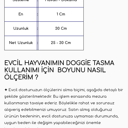
Süsleme
:
Havalı - Dokuma
En
:
1 Cm
Uzunluk
:
30 Cm
Net Uzunluk
:
25 - 30 Cm
EVCIL HAYVANIMIN DOGGIE TASMA
KULLANIMI İÇIN BOYUNU NASIL
ÖLÇERIM ?
✦
Evcil dostunuzun ölçülerini alma biçimi, aşağıda detaylı bir
şekilde gösterilmektedir. Bu işlem esnasında mezura
kullanmanızı tavsiye ederiz. Böylelikle rahat ve sorunsuz
alışveriş edebilmenizi umuyoruz. Satın almış olduğunuz
ürünün bedeninin, evcil dostunuza uymaması durumunda,
uygun beden ile değişim yapabileceğinizi önemle