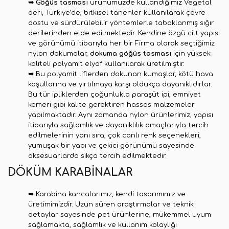
➥
Göğüs tasması
ürünümüzde kullandığımız Vegetal
deri, Türkiye’de, bitkisel tanenler kullanılarak çevre
dostu ve sürdürülebilir yöntemlerle tabaklanmış sığır
derilerinden elde edilmektedir
.
Kendine özgü cilt yapısı
ve görünümü itibarıyla her bir Firma olarak seçtiğimiz
nylon dokumalar,
dokuma göğüs tasması
için yüksek
kaliteli polyamit elyaf kullanılarak üretilmiştir.
➥
Bu polyamit liflerden dokunan kumaşlar, kötü hava
koşullarına ve yırtılmaya karşı oldukça dayanıklıdırlar.
Bu tür ipliklerden çoğunlukla paraşüt ipi, emniyet
kemeri gibi kalite gerektiren hassas malzemeler
yapılmaktadır. Aynı zamanda nylon ürünlerimiz, yapısı
itibarıyla sağlamlık ve dayanıklılık amaçlarıyla tercih
edilmelerinin yanı sıra, çok canlı renk seçenekleri,
yumuşak bir yapı ve çekici görünümü sayesinde
aksesuarlarda sıkça tercih edilmektedir.
DÖKÜM KARABİNALAR
➥
Karabina kancalarımız, kendi tasarımımız ve
üretimimizdir
.
Uzun süren araştırmalar ve teknik
detaylar sayesinde pet ürünlerine, mükemmel uyum
sağlamakta, sağlamlık ve kullanım kolaylığı