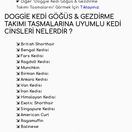
☛ Diğer
"Doggie
Kedi Göğüs & Gezdirme
Takımı
Tasmalarını"
Görmek İçin
Tıklayınız
.
DOGGIE KEDI GÖĞÜS & GEZDIRME
TAKIMI TASMALARINA UYUMLU KEDI
CINSLERI NELERDIR ?
⇲ British Shorthair
⇲ Bengal Kedisi
⇲ Fars Kedisi
⇲ Ragdoll Kedisi
⇲ Munchkin
⇲ Birman Kedisi
⇲ Ankara Kedisi
⇲ Van Kedisi
⇲ İran Kedisi
⇲ Himalayan Kedisi
⇲ Exotic Shorthair
⇲ Singapure Kedisi
⇲
American Curl
⇲
Ragamuffin
⇲
Balinese