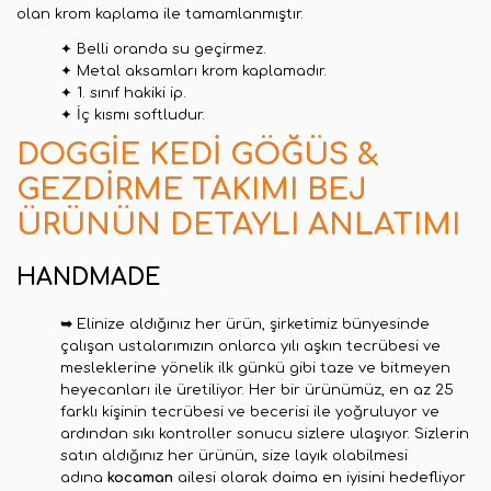
olan krom kaplama ile tamamlanmıştır.
✦ Belli oranda su geçirmez
.
✦ Metal aksamları krom kaplamadır.
✦ 1. sınıf hakiki ip.
✦ İç kısmı softludur.
DOGGIE KEDI GÖĞÜS &
GEZDIRME TAKIMI BEJ
ÜRÜNÜN DETAYLI ANLATIMI
HANDMADE
➥
Elinize aldığınız her ürün
,
şirketimiz bünyesinde
çalışan ustalarımızın onlarca yılı aşkın tecrübesi ve
mesleklerine yönelik ilk günkü gibi taze ve bitmeyen
heyecanları ile üretiliyor. Her bir ürünümüz, en az 25
farklı kişinin tecrübesi ve becerisi ile yoğruluyor ve
ardından sıkı kontroller sonucu sizlere ulaşıyor. Sizlerin
satın aldığınız her ürünün, size layık olabilmesi
adına
kocaman
ailesi olarak daima en iyisini hedefliyor