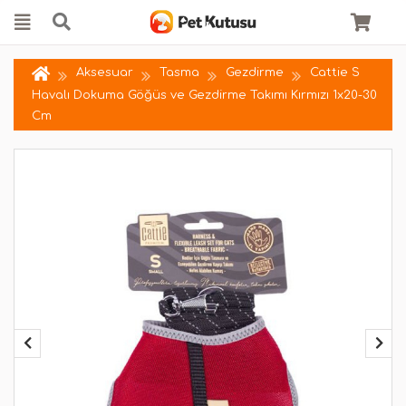
Aksesuar
Tasma
Gezdirme
Cattie S
Havalı Dokuma Göğüs ve Gezdirme Takımı Kırmızı 1x20-30
Cm