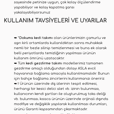
sayesinde petinize uygun, çok kolay ölçülendirme
yapabiliyor ve kolay kapatma şansı
yakalayabiliyorsunuz
KULLANIM TAVSİYELERİ VE UYARILAR
➥
*
Dokuma kedi takımı
olan ürünlerimizin çamurlu ve
aşırı kirli ortamlarda kullanıldıktan sonra muhakkak
nemli bir bezle silinip temizlenmesi ve buna ek olarak
belli periyotlarda temizliğinin yapılması ürünün
kullanım ömrünü uzatacaktır.
➥
Tüm
kedi gezdirme takımı
modellerimiz tamamen
gezdirme amaçlı olduğundan dolayı ASLA evcil
hayvanınızı bağlama amacıyla kullanılmamalıdır. Bunun
için bahçe bağlama zincirlerini kullanmanızı öneririz.
➥
!
Ürünün üzerinde diş izlerinin tespit edilmesi,
herhangi bir kesici delici alet vb. izinin bulunması,
kullanıcının kendi şartları ile oluşturulmuş toka deliği
vb. bulunması; kısaca ürünün üzerinde orijinali dışında
modifiye ve değişiklik yapılarak kullanılması durumları,
ürünü Garanti kapsamından çıkarmaktadır.