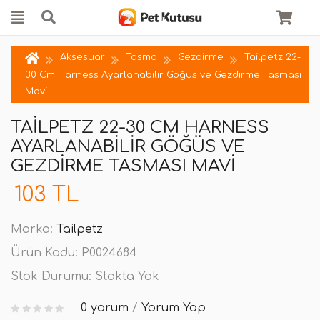
Aksesuar
Tasma
Gezdirme
Tailpetz 22-
30 Cm Harness Ayarlanabilir Göğüs ve Gezdirme Tasması
Mavi
TAILPETZ 22-30 CM HARNESS
AYARLANABILIR GÖĞÜS VE
GEZDIRME TASMASI MAVI
103 TL
Marka:
Tailpetz
Ürün Kodu:
P0024684
Stok Durumu:
Stokta Yok
0 yorum
/
Yorum Yap