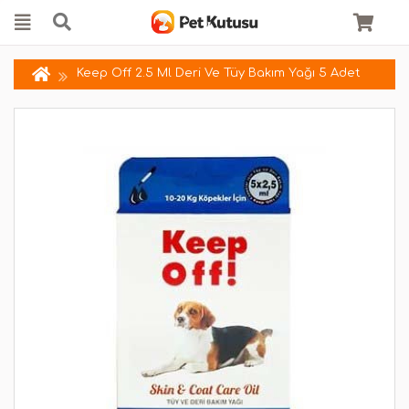
Keep Off 2.5 Ml Deri Ve Tüy Bakım Yağı 5 Adet