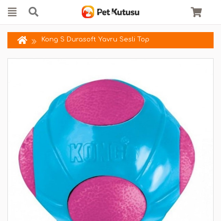
Kong S Durasoft Yavru Sesli Top