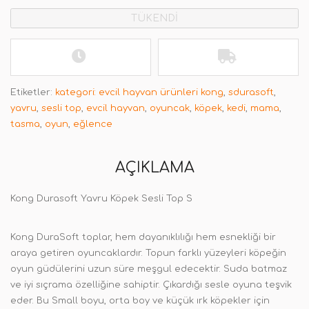
TÜKENDİ
Etiketler:
kategori: evcil hayvan ürünleri kong
,
sdurasoft
,
yavru
,
sesli top
,
evcil hayvan
,
oyuncak
,
köpek
,
kedi
,
mama
,
tasma
,
oyun
,
eğlence
AÇIKLAMA
Kong Durasoft Yavru Köpek Sesli Top S
Kong DuraSoft toplar, hem dayanıklılığı hem esnekliği bir
araya getiren oyuncaklardır. Topun farklı yüzeyleri köpeğin
oyun güdülerini uzun süre meşgul edecektir. Suda batmaz
ve iyi sıçrama özelliğine sahiptir. Çıkardığı sesle oyuna teşvik
eder. Bu Small boyu, orta boy ve küçük ırk köpekler için