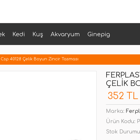
ek
Kedi
Kuş
Akvaryum
Ginepig
sp 40128 Çelik Boyun Zincir Tasması
FERPLAS
ÇELIK B
352 TL
Marka:
Ferpl
Ürün Kodu:
P
Stok Durumu