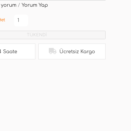
 yorum
/
Yorum Yap
det
TÜKENDİ
4 Saate
Ücretsiz Kargo