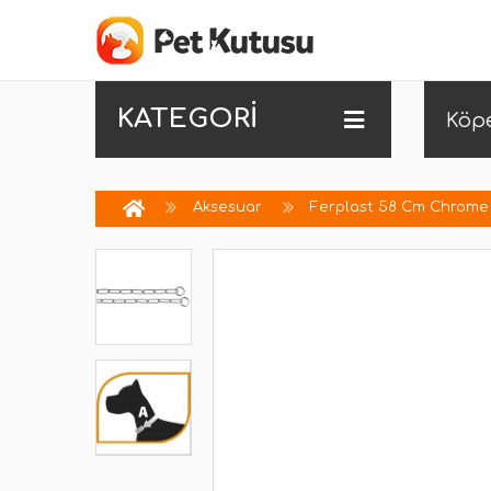
KATEGORİ
Köp
Aksesuar
Ferplast 58 Cm Chrome C