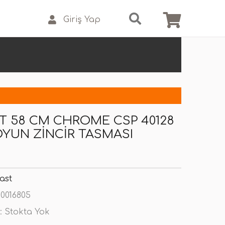
Giriş Yap
T 58 CM CHROME CSP 40128
OYUN ZINCIR TASMASI
ast
0016805
:
Stokta Yok