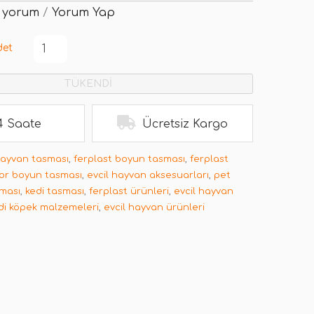
 yorum
/
Yorum Yap
det
TÜKENDİ
4 Saate
Ücretsiz Kargo
hayvan tasması
,
ferplast boyun tasması
,
ferplast
or boyun tasması
,
evcil hayvan aksesuarları
,
pet
ması
,
kedi tasması
,
ferplast ürünleri
,
evcil hayvan
di köpek malzemeleri
,
evcil hayvan ürünleri