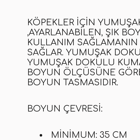
KÖPEKLER IÇIN YUMUŞ
,AYARLANABILEN, ŞIK BO
KULLANIM SAĞLAMANIN YA
SAĞLAR. YUMUŞAK DOKUS
YUMUŞAK DOKULU KUMAŞ
BOYUN ÖLÇÜSÜNE GÖRE 
BOYUN TASMASIDIR.
BOYUN ÇEVRESI:
MINIMUM: 35 CM