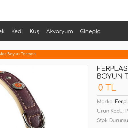
ek
Kedi
Kuş
Akvaryum
Ginepig
 Mor Boyun Tasması
FERPLAS
BOYUN 
0 TL
Marka:
Ferpl
Ürün Kodu:
P
Stok Durumu