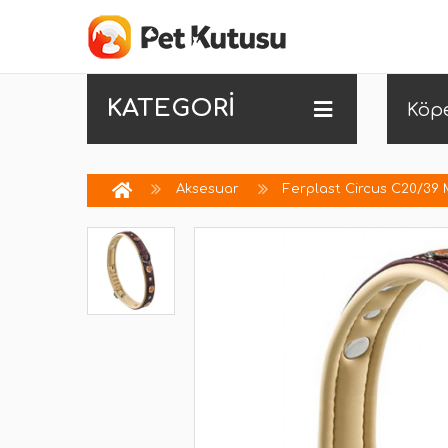
KATEGORİ
Köp
Aksesuar
Ferplast Circus C20/39