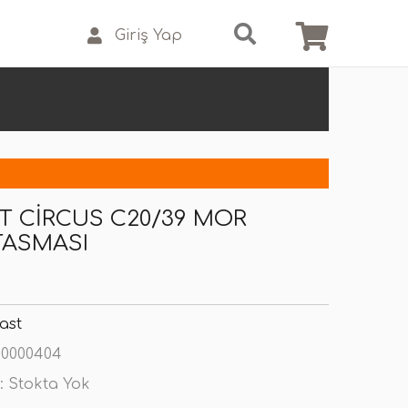
Giriş Yap
T CIRCUS C20/39 MOR
TASMASI
ast
0000404
:
Stokta Yok