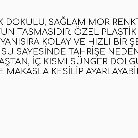
AK DOKULU, SAĞLAM MOR REN
YUN TASMASIDIR. ÖZEL PLASTIK
NISIRA KOLAY VE HIZLI BIR Ş
U SAYESINDE TAHRIŞE NEDEN 
TAN, IÇ KISMI SÜNGER DOLG
MAKASLA KESILIP AYARLAYABI