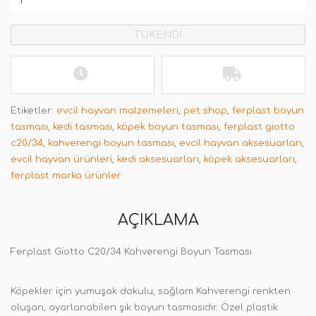
TÜKENDİ
Etiketler:
evcil hayvan malzemeleri
,
pet shop
,
ferplast boyun
tasması
,
kedi tasması
,
köpek boyun tasması
,
ferplast giotto
c20/34
,
kahverengi boyun tasması
,
evcil hayvan aksesuarları
,
evcil hayvan ürünleri
,
kedi aksesuarları
,
köpek aksesuarları
,
ferplast marka ürünler
AÇIKLAMA
Ferplast Giotto C20/34 Kahverengi Boyun Tasması
Köpekler için yumuşak dokulu, sağlam Kahverengi renkten
oluşan, ayarlanabilen şık boyun tasmasıdır. Özel plastik