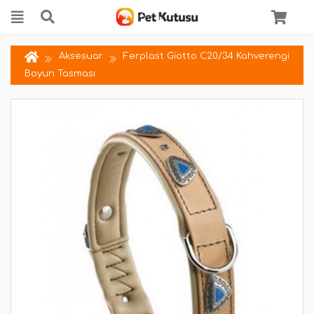
Aksesuar
Ferplast Giotto C20/34 Kahverengi
Boyun Tasması