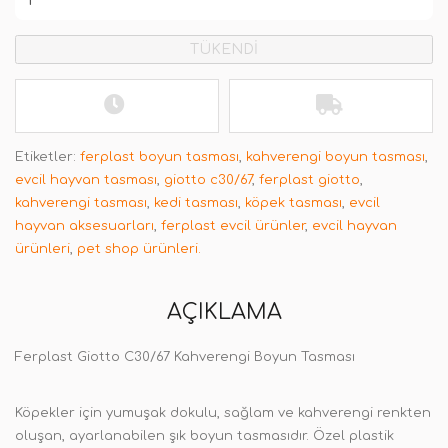
TÜKENDİ
Etiketler:
ferplast boyun tasması
,
kahverengi boyun tasması
,
evcil hayvan tasması
,
giotto c30/67
,
ferplast giotto
,
kahverengi tasması
,
kedi tasması
,
köpek tasması
,
evcil
hayvan aksesuarları
,
ferplast evcil ürünler
,
evcil hayvan
ürünleri
,
pet shop ürünleri.
AÇIKLAMA
Ferplast Giotto C30/67 Kahverengi Boyun Tasması
Köpekler için yumuşak dokulu, sağlam ve kahverengi renkten
oluşan, ayarlanabilen şık boyun tasmasıdır. Özel plastik