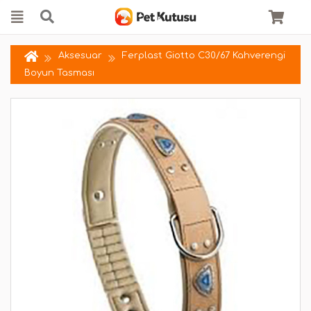
Aksesuar
Ferplast Giotto C30/67 Kahverengi
Boyun Tasması