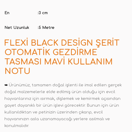
En
:
3 cm
Net Uzunluk
:
5 Metre
FLEXI BLACK DESIGN ŞERIT
OTOMATIK GEZDIRME
TASMASI MAVI KULLANIM
NOTU
➥
Ürünümüz, tamamen doğal işlenti ile imal edilen gerçek
doğal malzemelerle elde edilmiş ürün olduğu için evcil
hayvanlarınız için ısırmak
,
dişlemek ve kemirmek açısından
gayet dayanıklı bir ürün işlevi görecektir. Bunun için ürün
kullanıldıktan ve petinizin üzerinden çıkarıp, evcil
hayvanınızın asla uzanamayacağı yerlere asılmalı ve
konulmalıdır.