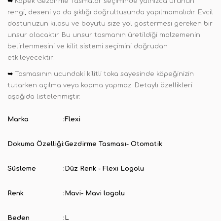
➥
Köpek Gezdirme Tasmalar seçiminde yalnızca ürünün
rengi
,
deseni ya da şıklığı doğrultusunda yapılmamalıdır. Evcil
dostunuzun kilosu ve boyutu size yol göstermesi gereken bir
unsur olacaktır. Bu unsur tasmanın üretildiği malzemenin
belirlenmesini ve kilit sistemi seçimini doğrudan
etkileyecektir.
➥
Tasmasının ucundaki kilitli toka sayesinde köpeğinizin
tutarken açılma veya kopma yapmaz. Detaylı özellikleri
aşağıda listelenmiştir.
Marka
:
Flexi
Dokuma Özelliği
:
Gezdirme Tasması- Otomatik
Süsleme
:
Düz Renk - Flexi Logolu
Renk
:
Mavi- Mavi logolu
Beden
:
L