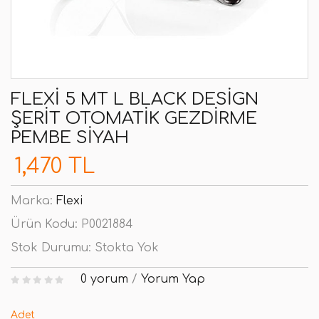
FLEXI 5 MT L BLACK DESIGN
ŞERIT OTOMATIK GEZDIRME
PEMBE SIYAH
1,470 TL
Marka:
Flexi
Ürün Kodu:
P0021884
Stok Durumu:
Stokta Yok
0 yorum
/
Yorum Yap
Adet