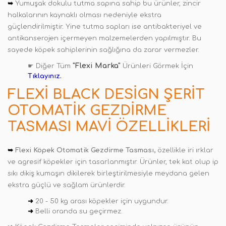
➥
Yumuşak dokulu tutma sapına sahip bu ürünler, zincir
halkalarının kaynaklı olması nedeniyle ekstra
güçlendirilmiştir
.
Yine tutma sapları ise antibakteriyel ve
antikanserojen içermeyen malzemelerden yapılmıştır. Bu
sayede köpek sahiplerinin sağlığına da zarar vermezler.
"Flexi Marka"
☛ Diğer Tüm
Ürünleri Görmek İçin
Tıklayınız.
FLEXI BLACK DESIGN ŞERIT
OTOMATIK GEZDIRME
TASMASI MAVI ÖZELLIKLERI
➥
Flexi Köpek Otomatik Gezdirme Tasması,
özellikle iri ırklar
ve agresif köpekler için tasarlanmıştır. Ürünler, tek kat olup ip
sıkı dikiş kumaşın dikilerek birleştirilmesiyle meydana gelen
ekstra güçlü ve sağlam ürünlerdir.
➜
20 - 50 kg arası köpekler için uygundur.
➜
Belli oranda su geçirmez.