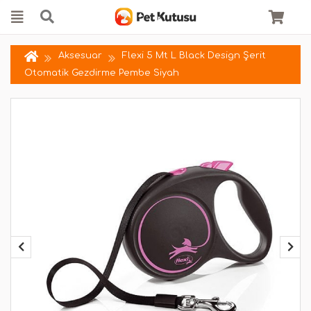
Aksesuar
Flexi 5 Mt L Black Design Şerit
Otomatik Gezdirme Pembe Siyah