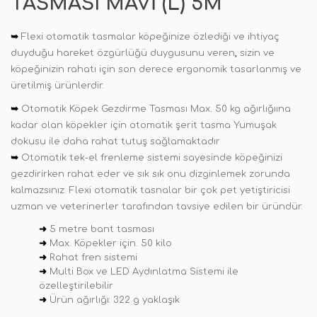
TASMASI MAVI (L) 5M
➥
Flexi otomatik tasmalar köpeğinize özlediği ve ihtiyaç
duyduğu hareket özgürlüğü duygusunu veren
,
sizin ve
köpeğinizin rahatı için son derece ergonomik tasarlanmış ve
üretilmiş ürünlerdir.
➥
Otomatik Köpek Gezdirme Tasması Max
.
50 kg ağırlığıına
kadar olan köpekler için otomatik şerit tasma Yumuşak
dokusu ile daha rahat tutuş sağlamaktadır
➥
Otomatik tek-el frenleme sistemi sayesinde köpeğinizi
gezdirirken rahat eder ve sık sık onu dizginlemek zorunda
kalmazsınız. Flexi otomatik tasnalar bir çok pet yetiştiricisi
uzman ve veterinerler tarafından tavsiye edilen bir üründür.
➜
5 metre bant tasması
➜
Max. Köpekler için. 50 kilo
➜
Rahat fren sistemi
➜
Multi Box ve LED Aydınlatma Sistemi ile
özelleştirilebilir
➜
Ürün ağırlığı: 322 g yaklaşık