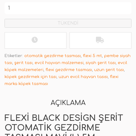
TÜKENDİ
Etiketler:
otomatik gezdirme tasması
,
flexi 5 mt
,
pembe siyah
tası
,
şerit tası
,
evcil hayvan malzemesi
,
siyah şerit tası
,
evcil
köpek malzemeleri
,
flexi gezdirme tasması
,
uzun şerit tası
,
köpek gezdirmek için tası
,
uzun evcil hayvan tasısı
,
flexi
marka köpek tasması
AÇIKLAMA
FLEXI BLACK DESIGN ŞERIT
OTOMATIK GEZDIRME