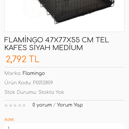
FLAMINGO 47X77X55 CM TEL
KAFES SIYAH MEDIUM
2,792 TL
Marka:
Flamingo
Ürün Kodu:
P0012809
Stok Durumu:
Stokta Yok
0 yorum
/
Yorum Yap
Adet