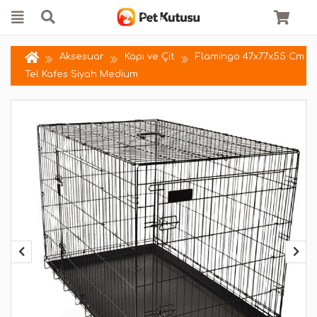
Aksesuar
Kapı ve Çit
Flamingo 47x77x55 Cm
Tel Kafes Siyah Medium