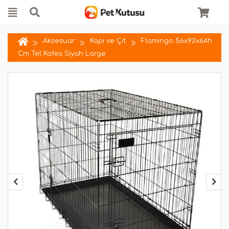
Aksesuar
Kapı ve Çit
Flamingo 56x92x64h
Cm Tel Kafes Siyah Large