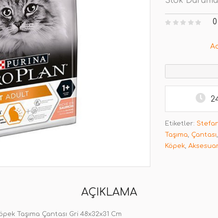
Stok Durumu
0
A
2
Etiketler:
Stefa
Taşıma
,
Çantası
Köpek
,
Aksesuar
AÇIKLAMA
 Köpek Taşıma Çantası Gri 48x32x31 Cm