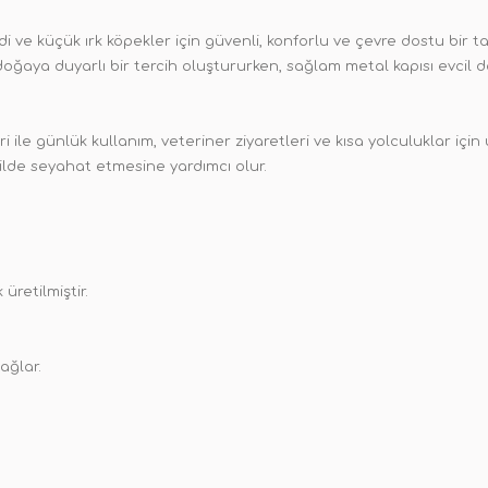
edi ve küçük ırk köpekler için güvenli, konforlu ve çevre dostu bir
doğaya duyarlı bir tercih oluştururken, sağlam metal kapısı evci
 ile günlük kullanım, veteriner ziyaretleri ve kısa yolculuklar için
ekilde seyahat etmesine yardımcı olur.
üretilmiştir.
sağlar.