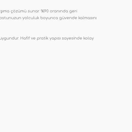
 taşıma çözümü sunar. %90 oranında geri
l dostunuzun yolculuk boyunca güvende kalmasını
 uygundur. Hafif ve pratik yapısı sayesinde kolay