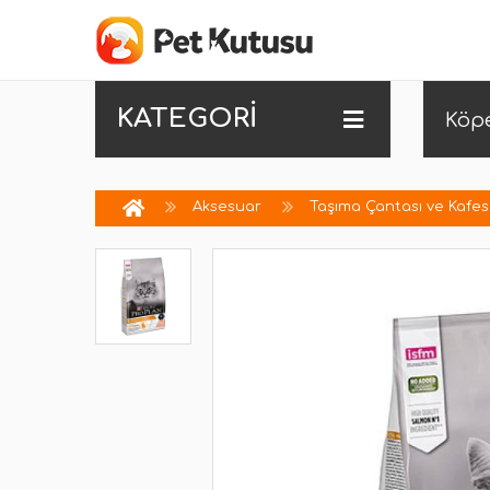
KATEGORİ
Köp
Aksesuar
Taşıma Çantası ve Kafes