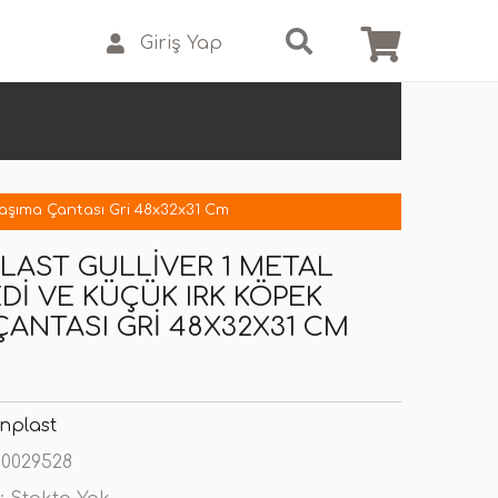
Giriş Yap
 Taşıma Çantası Gri 48x32x31 Cm
LAST GULLIVER 1 METAL
EDI VE KÜÇÜK IRK KÖPEK
ÇANTASI GRI 48X32X31 CM
nplast
0029528