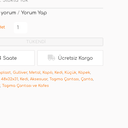
:
Stokta Yok
 yorum
/
Yorum Yap
det
TÜKENDİ
4 Saate
Ücretsiz Kargo
nplast
,
Gulliver
,
Metal
,
Kapılı
,
Kedi
,
Küçük
,
Köpek
,
,
48x32x31
,
Kedi
,
Aksesuar
,
Taşıma Çantası
,
Çanta
,
,
Taşıma Çantası ve Kafes