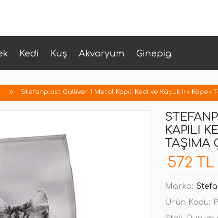
ek
Kedi
Kuş
Akvaryum
Ginepig
Stefanplast Gulliver 1 Metal Kapılı Kedi ve Küçük Irk Köpek
STEFANP
KAPILI K
TAŞIMA 
572 TL
Marka:
Stefa
Ürün Kodu:
P