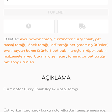
TÜKENDİ
Etiketler:
evcil hayvan tarağı
,
furminator curry comb
,
pet
masaj tarağı
,
köpek tarağı
,
kedi tarağı
,
pet grooming ürünleri
,
evcil hayvan bakım ürünleri
,
pet bakım araçları
,
köpek bakım
malzemeleri
,
kedi bakım malzemeleri
,
furminator pet tarağı
,
pet shop ürünleri
AÇIKLAMA
Furminator Curry Comb Köpek Masaj Tarağı
Üst kürkün taranarak kürkün ölü kıllardan temizlenmesinde,