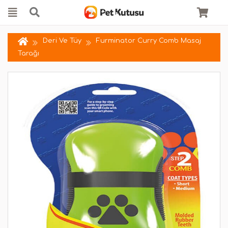
Deri Ve Tüy
Furminator Curry Comb Masaj
Tarağı