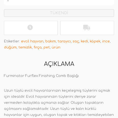
TÜKENDİ
Etiketler:
evcil hayvan
,
bakım
,
tarayıcı
,
saç
,
kedi
,
köpek
,
ince
,
düğüm
,
temizlik
,
fırça
,
pet
,
ürün
AÇIKLAMA
Furminator Furflex Finishing Comb Başlığı
Uzun tüylü evcil hayvanlarınızın keçeleşmiş tüylerini açmak
için idealdir. Evcil hayvanınızın tüylerini deriye zarar
vermeden kolaylıkla açmanızı sağlar. Oluşan topakların
açılmasını sağlamaktadır. Uzun tüylü ve kalın kürklü
hayvanlar için uygun, oluşan topak ve kıtıkları temizleyebilen