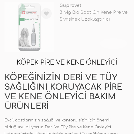
Supravet
3 Mg Bio Spot On Kene Pire ve
Sivrisinek Uzaklaştırıcı
TÜKENDİ
KÖPEK PIRE VE KENE ÖNLEYICI
KÖPEĞINIZIN DERI VE TÜY
SAĞLIĞINI KORUYACAK PIRE
VE KENE ÖNLEYICI BAKIM
ÜRÜNLERI
Evcil dostlarınızın sağlığı ve konforu sizin için önemli
olduğunu biliyoruz. Deri Ve Tüy Pire ve Kene Önleyici