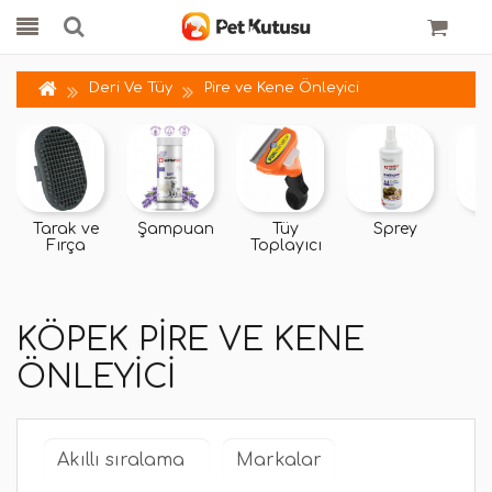
Deri Ve Tüy
Pire ve Kene Önleyici
Tarak ve
Şampuan
Tüy
Sprey
M
Fırça
Toplayıcı
KÖPEK PIRE VE KENE
ÖNLEYICI