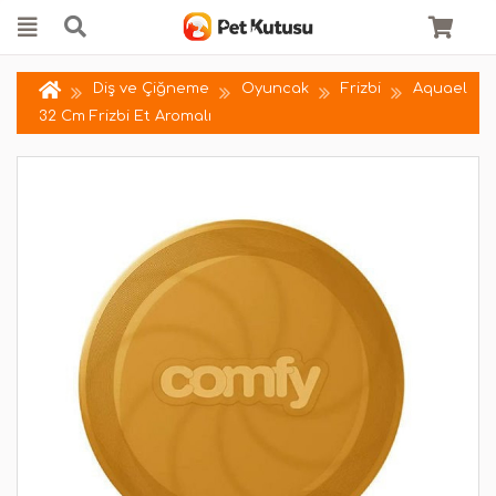
Diş ve Çiğneme
Oyuncak
Frizbi
Aquael
32 Cm Frizbi Et Aromalı