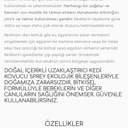
kullanılmalı ve yıkanmamalıdır.
Herhangi bir yağmur ve
benzeri sıvı madde ile temas etmesi durumunda etkinliğini
yitirir ve tekrar kullanılması gerekir.
Kedilerin tepkisine göre
daha az veya daha çok olarak dozunu belirleyebilirsiniz.
Kedinizin deri koltuk gibi ev eşyalarına zarar vermesini
engellemek için eşyanın bir kısmına sıkmanız veya bir beze
sıkıp bez aracılığı ile koltuk veya eşyaları silmeniz yeterlidir.
Kedilerin işaretleme çişi yaptığı yerler öncesinde
temizlenmelidir, kuruduktan sonra bölgeye uygulanabilir.
DOĞAL IÇERIKLI UZAKLAŞTIRICI KEDI
KOVUCU SPREY EKOLOJIK BILEŞENLERIYLE
DOĞAMIZA ZARARSIZDIR. BITKISEL
FORMÜLÜYLE BEBEKLERIN VE DIĞER
CANLILARIN SAĞLIĞINI ÖNEMSER. GÜVENLE
KULLANABILIRSINIZ.
ÖZELLIKLER