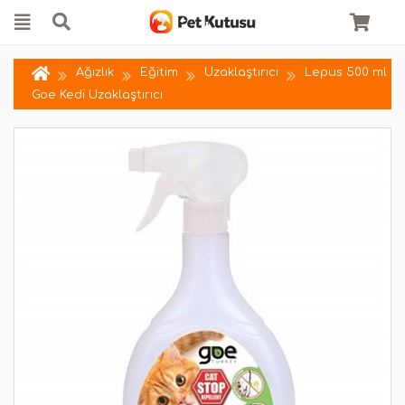
Ağızlık
Eğitim
Uzaklaştırıcı
Lepus 500 ml
Goe Kedi Uzaklaştırıcı