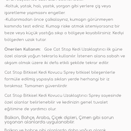
-Koltuk, yatak, halı, yastık, yorgan gibi yerlere çiş veya
işaretleme yapmasını engeller.
-Kullanmadan önce çalkalayınız, kumaşın görünmeyen
kısmında test ediniz. Kumaşı riske atmak istemiyorsanız bir
beze veya küçük yastığa sıkıp o bölgeye koyabilirsiniz. Kediyi
bölgeden uzak tutar.
Önerilen Kullanım:
Goe Cat Stop Kedi Uzaklaştırıcı ilk güne
özel olarak yoğun tekrarla kullanılır. İstenen alana sabah ve
akşam olmak üzere iki defa etkili şekilde tekrar edilir.
Cat Stop Bitkisel Kedi Kovucu Sprey bitkisel bileşenlerle
formüle edilmiş yapısıyla sıkılan yerde herhangi bir iz
bırakmaz. Tamamen güvenilirdir.
Cat Stop Bitkisel Kedi Kovucu Uzaklaştırıcı Sprey sayesinde
özel alanlar belirlenebilir ve kedinizin genel tuvalet
eğitimine de yardımcı olur.
Balkon, Bahçe, Araba, Çiçek dipleri, Çimen gibi sorun
yaşanan alanlarda uygulanabilir.
Balkon ve bahçe gibi alanlarda daha yoğun olarak