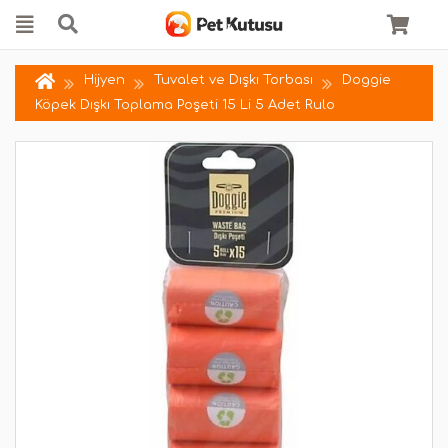
Hijyen
Tuvalet ve Dışkı Torbası
Doggie
Köpek Dışkı Toplama Poşeti 15 Li 5 Adet Rulo