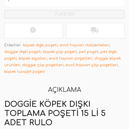
TÜKENDİ
Etiketler:
köpek dışkı poşeti
,
evcil hayvan malzemeleri
,
doggie dışkı poşeti
,
köpek çöp poşeti
,
pet poşet
,
pet dışkı
poşeti
,
köpek eşyaları
,
evcil hayvan poşetleri
,
doggie köpek
ürünleri
,
doggie çöp poşetleri
,
evcil hayvan çöp poşetleri
,
köpek tuvalet poşeti
AÇIKLAMA
DOGGIE KÖPEK DIŞKI
TOPLAMA POŞETI 15 LI 5
ADET RULO