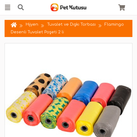
Hijyen
Tuvalet ve Dışkı Torbası
Flamingo
Desenli Tuvalet Poşeti 2 li