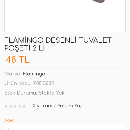
FLAMINGO DESENLI TUVALET
POŞETI 2 LI
48 TL
Marka:
Flamingo
Ürün Kodu:
P0013032
Stok Durumu:
Stokta Yok
0 yorum
/
Yorum Yap
Adet