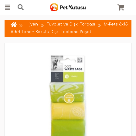
Hijyen
Tuvalet ve Dışkı Torbası
M-Pets 8x15
Adet Limon Kokulu Dışkı Toplama Poşeti