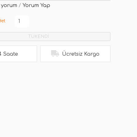
 yorum
/
Yorum Yap
det
TÜKENDİ
4 Saate
Ücretsiz Kargo