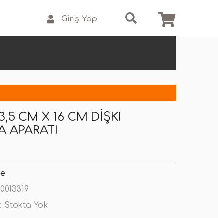
Giriş Yap
3,5 CM X 16 CM DIŞKI
 APARATI
se
0013319
:
Stokta Yok