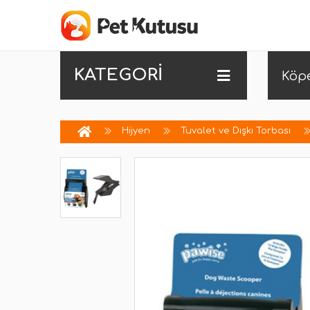
KATEGORİ
Köp
Hijyen
Tuvalet ve Dışkı Torbası