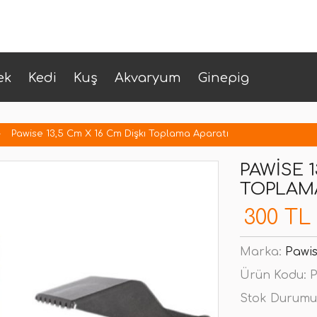
ek
Kedi
Kuş
Akvaryum
Ginepig
Pawise 13,5 Cm X 16 Cm Dişkı Toplama Aparatı
PAWISE 1
TOPLAMA
300 TL
Marka:
Pawi
Ürün Kodu:
P
Stok Durumu