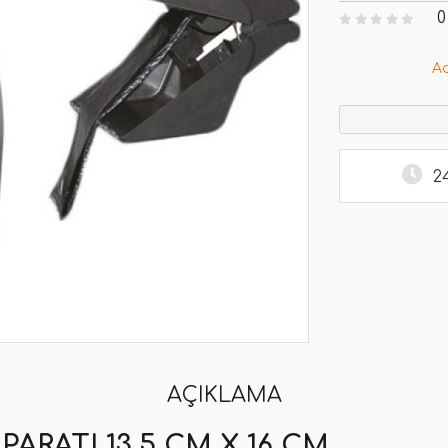
0
A
2
AÇIKLAMA
ARATI 13,5 CM X 16 CM