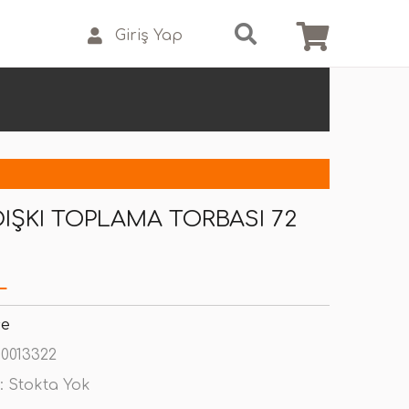
Giriş Yap
DIŞKI TOPLAMA TORBASI 72
L
se
0013322
:
Stokta Yok