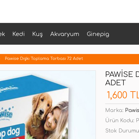
ek
Kedi
Kuş
Akvaryum
Ginepig
Pawise Dışkı Toplama Torbası 72 Adet
PAWISE 
ADET
1,600 T
Marka:
Pawi
Ürün Kodu:
P
Stok Durumu