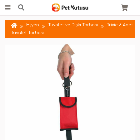
Hijyen
Tuvalet ve Dışkı Torbası
Trixie 8 Adet
Tuvalet Torbası