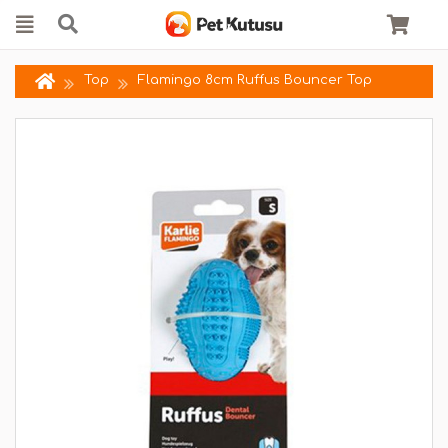
Top
Flamingo 8cm Ruffus Bouncer Top