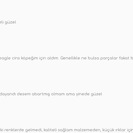
eli güzel
 beagle cins köpeğim için aldım. Genellikle ne bulsa parçalar faka
 dayandı desem abartmış olmam ama yinede güzel
ki renklerde gelmedi, kaliteli sağlam malzemeden, küçük ırklar içi