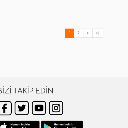
1
2
>
>|
BIZI TAKIP EDIN