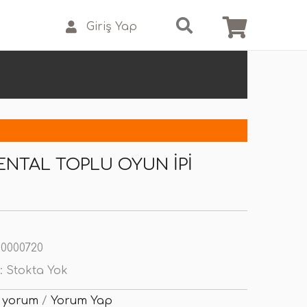
Giriş Yap
DENTAL TOPLU OYUN İPI
0000720
:
Stokta Yok
 yorum
/
Yorum Yap