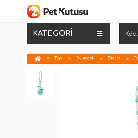
KATEGORİ
Köp
Top
Oyuncak
Diş İpi
Tr