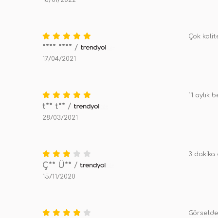
16/01/2022
Çok kalit
**** ****
/
17/04/2021
11 aylık
t** t**
/
28/03/2021
3 dakika
Ç** Ü**
/
15/11/2020
Görselde