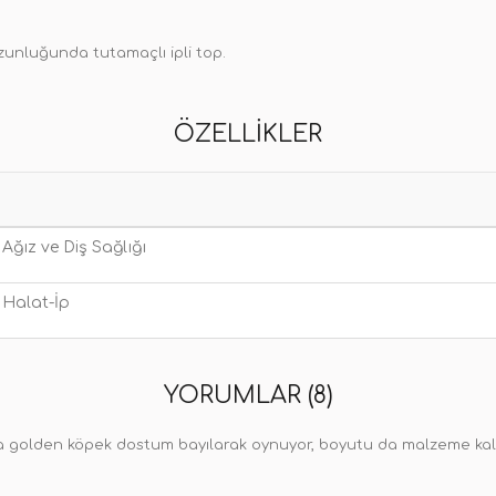
zunluğunda tutamaçlı ipli top.
ÖZELLIKLER
Ağız ve Diş Sağlığı
Halat-İp
YORUMLAR (8)
a golden köpek dostum bayılarak oynuyor, boyutu da malzeme kali