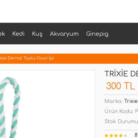
ek
Kedi
Kuş
Akvaryum
Ginepig
ixie Dental Toplu Oyun İpi
TRIXIE 
300 TL
Marka:
Trixie
Ürün Kodu:
P
Stok Durumu
8