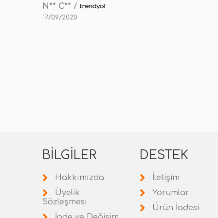
N** C**
/
17/09/2020
BILGILER
DESTEK
Hakkımızda
İletişim
Üyelik
Yorumlar
Sözleşmesi
Ürün İadesi
İade ve Değişim