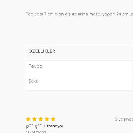
Top çapı 7 cm olan diş etlerine masaj yapan 24 cm u
ÖZELLIKLER
Fayda
Şekil
2 yaşınd
p** ç**
/