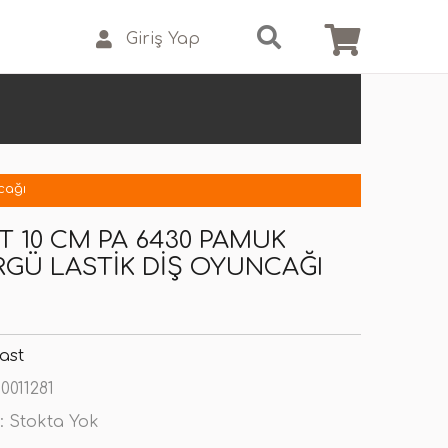
Giriş Yap
cağı
T 10 CM PA 6430 PAMUK
RGÜ LASTIK DIŞ OYUNCAĞI
ast
0011281
:
Stokta Yok