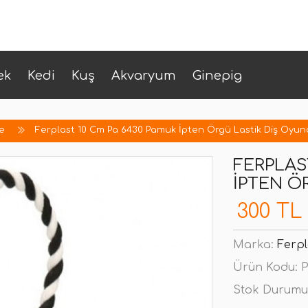
ek
Kedi
Kuş
Akvaryum
Ginepig
e
Ferplast 10 Cm Pa 6430 Pamuk İpten Örgü Lastik Diş Oyun
FERPLAS
İPTEN Ö
300 TL
Marka:
Ferpl
Ürün Kodu:
P
Stok Durumu