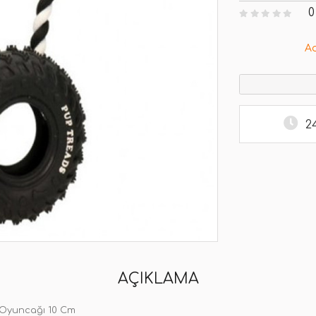
0
A
2
AÇIKLAMA
 Oyuncağı 10 Cm