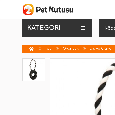
KATEGORİ
Köp
Top
Oyuncak
Diş ve Çiğnem