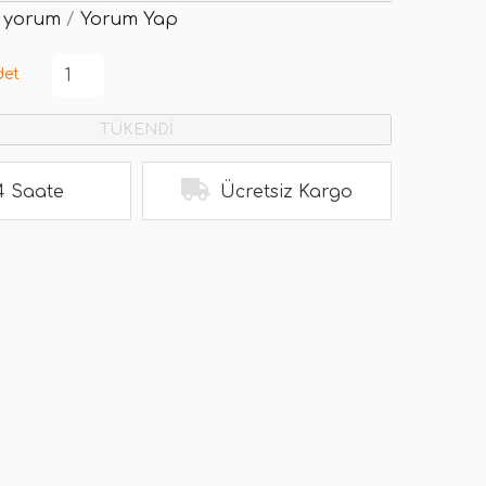
 yorum
/
Yorum Yap
det
TÜKENDİ
4 Saate
Ücretsiz Kargo