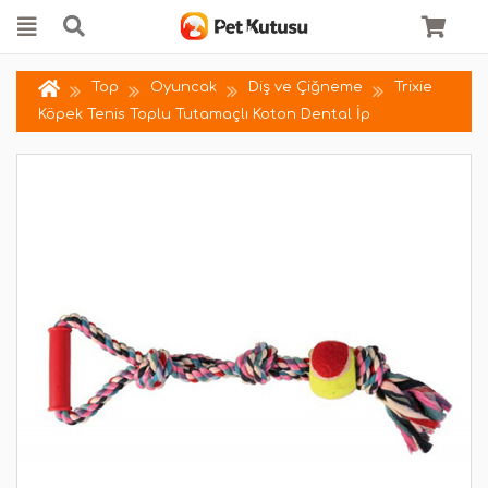
Top
Oyuncak
Diş ve Çiğneme
Trixie
Köpek Tenis Toplu Tutamaçlı Koton Dental İp