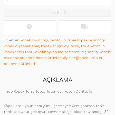
TÜKENDİ
Etiketler:
köpek oyuncağı
,
dental ip
,
trixie köpek oyuncağı
,
köpek diş temizleme
,
köpekler için oyuncak
,
trixie koton ip
,
köpek tenis topu
,
evcil hayvan malzemeleri
,
diş sağlığı köpek
oyuncakları
,
trixie marka ürünler
,
köpek eğlence ürünleri
,
pet shop ürünleri
AÇIKLAMA
Trixie Köpek Tenis Toplu Tutamaçlı Koton Dental İp
Köpeklere uygun cam yünü içermeyen 6cm çapında tenis
tenis toplu tut çek oyunu oynamak için plastik tutamaçlı 50