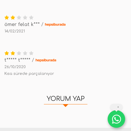
ömer felat k***
/
14/02/2021
t***** t*****
/
26/10/2020
Kısa sürede parçalanıyor
YORUM YAP