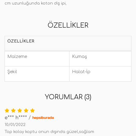
cm uzunluğunda koton diş ipi,
ÖZELLIKLER
ÖZELLIKLER
Malzeme
Kumaş
Şekil
Halat-İp
YORUMLAR (3)
e*** h****
/
10/01/2022
Top kolay koptu onun dışında güzel,sağlam